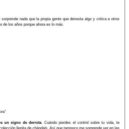
 sorprende nada que la propia gente que denosta algo y critica a otros 
so de los años porque ahora es lo más.
 ahora”
es un signo de derrota
. Cuándo pierdes el control sobre tu vida, te 
olección llenita de chándals. Así que tampoco me sorprende ver en las 