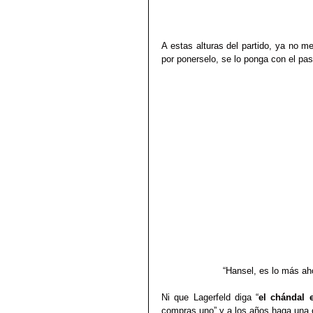
A estas alturas del partido, ya no me
por ponerselo, se lo ponga con el pa
                      “Hansel, es lo más
Ni que Lagerfeld diga “
el chándal 
compras uno” y a los años haga una c