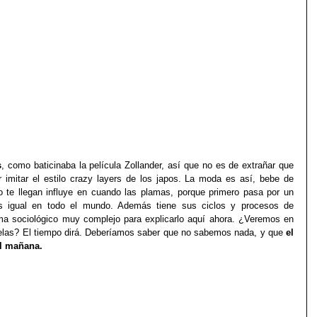
s
, como baticinaba la película Zollander, así que no es de extrañar que 
imitar el estilo crazy layers de los japos. La moda es así, bebe de 
muchas fuentes culturales, y cuando te llegan influye en cuando las plamas, porque primero pasa por un 
 igual en todo el mundo. Además tiene sus ciclos y procesos de 
a sociológico muy complejo para explicarlo aquí ahora. ¿Veremos en 
arelas? El tiempo dirá. Deberíamos saber que no sabemos nada, y que 
el 
el mañana.