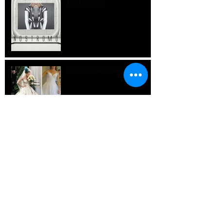
DE MATAR)
Vestidos de novia baratos
Nosotras también queremos jugar
El barbero de Silves