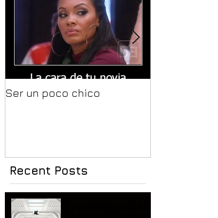
Ser un poco chico
Yo quiero mi
mazadas
Recent Posts
SOBRE LAS COSAS QUE
SALEN MAL (Y LAS GANAS