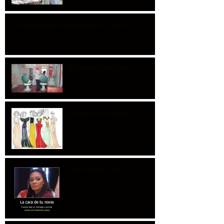
Nosotras también queremos jugar
El barbero de Silves
El Arte de la Moda
Ser un poco chico