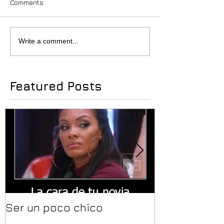
Comments
Write a comment...
Featured Posts
Ser un poco chico
Yo quiero mi
mazadas