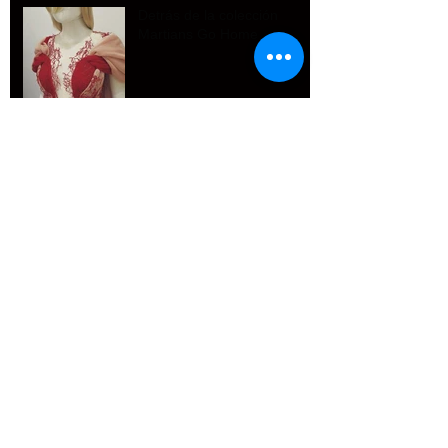
Detrás de la colección
Martians Go Home
#LoveMadeUsDoIt en Music
Loves Fashion
The Witch: terror de ser
mujer
Yo quiero mis heroinas
mazadas